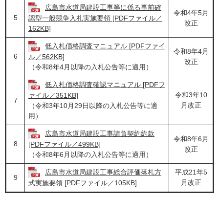
広島市水道局建設工事等に係る事前確
令和4年5月
5
認型一般競争入札実施要領 [PDFファイル／
改正
162KB]
低入札価格調査マニュアル [PDFファイ
令和8年4月
6
ル／562KB]
改正
（令和8年4月以降の入札公告等に適用）
低入札価格調査確認マニュアル [PDFフ
令和3年10
ァイル／351KB]
7
月改正
（令和3年10月29日以降の入札公告等に適
用）
広島市水道局建設工事請負契約約款
令和8年6月
8
[PDFファイル／499KB]
改正
（令和8年6月以降の入札公告等に適用）
広島市水道局建設工事総合評価落札方
平成21年5
9
月改正
式実施要領 [PDFファイル／105KB]