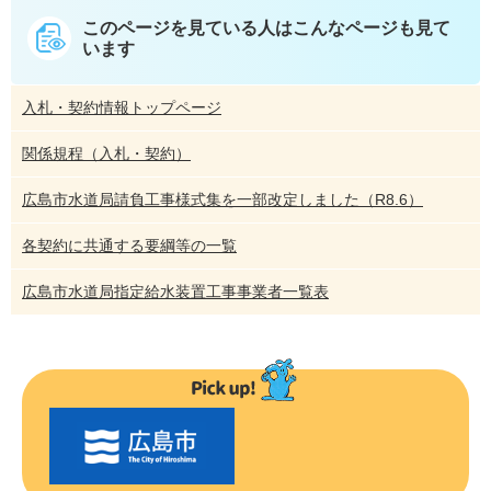
このページを見ている人は
こんなページも見て
います
入札・契約情報トップページ
関係規程（入札・契約）
広島市水道局請負工事様式集を一部改定しました（R8.6）
各契約に共通する要綱等の一覧
広島市水道局指定給水装置工事事業者一覧表
〇
〇
市
の