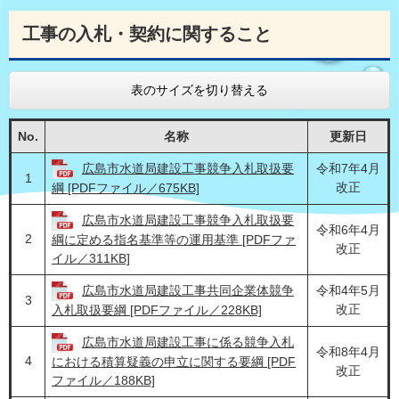
工事の入札・契約に関すること
表のサイズを切り替える
No.
名称
更新日
広島市水道局建設工事競争入札取扱要
令和7年4月
1
改正
綱 [PDFファイル／675KB]
広島市水道局建設工事競争入札取扱要
令和6年4月
2
綱に定める指名基準等の運用基準 [PDFファ
改正
イル／311KB]
広島市水道局建設工事共同企業体競争
令和4年5月
3
改正
入札取扱要綱 [PDFファイル／228KB]
広島市水道局建設工事に係る競争入札
令和8年4月
4
における積算疑義の申立に関する要綱 [PDF
改正
ファイル／188KB]