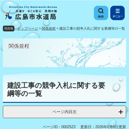
ペ
メ
ー
ニ
ジ
ュ
の
ー
先
を
トップページ
>
関係規程
>
建設工事の競争入札に関する要綱等の一覧
現在地
頭
飛
で
ば
す
し
関係規程
。
て
本
文
へ
本
文
建設工事の競争入札に関する要
綱等の一覧
ページ内目次
ページID：0002523
更新日：2026年6月5日更新