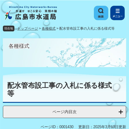
ペ
メ
ー
ニ
ジ
ュ
の
ー
先
を
トップページ
>
各種様式
>
配水管布設工事の入札に係る様式等
現在地
頭
飛
で
ば
す
し
各種様式
。
て
本
文
へ
本
文
配水管布設工事の入札に係る様式
等
ページ内目次
ページID：0001430
更新日：2025年3月13日更新