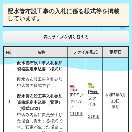
配水管布設工事の入札に係る様式等を掲載
しています。
表のサイズを切り替える
No.
名称
ファイル形式
更新日
配水管布設工事入札参加
資格認定申込書（様式1）
配水管布設工事入札参加
申込書の様式です。
[Excel
[PDFフ
令和7年3月
配水管布設工事入札参加
ファ
1
ァイル
13日
資格認定申込書（変更）
イル
／
更新
（様式1の2）
／
111KB]
申込み内容に変更が生じ
31KB]
た場合に提出する様式で
す。変更が生じた場合に