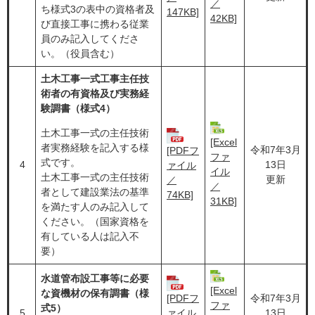
／
ち様式3の表中の資格者及
147KB]
42KB]
び直接工事に携わる従業
員のみ記入してくださ
い。（役員含む）
土木工事一式工事主任技
術者の有資格及び実務経
験調書（様式4）
土木工事一式の主任技術
[Excel
者実務経験を記入する様
令和7年3月
[PDFフ
ファ
式です。
4
13日
ァイル
イル
土木工事一式の主任技術
更新
／
／
者として建設業法の基準
74KB]
31KB]
を満たす人のみ記入して
ください。（国家資格を
有している人は記入不
要）
水道管布設工事等に必要
[Excel
な資機材の保有調書（様
[PDFフ
令和7年3月
ファ
式5）
5
ァイル
13日