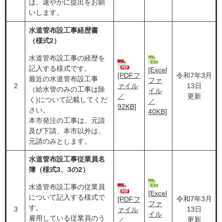
は、速やかに提出をお願
いします。
水道管布設工事経歴書
（様式2）
水道管布設工事の経歴を
記入する様式です。
[Excel
[PDFフ
令和7年3月
最近の水道管布設工事
ファ
2
ァイル
13日
（給水管のみの工事は除
イル
／
更新
く)について記載してくだ
／
92KB]
さい。
40KB]
本市発注の工事は、元請
及び下請、本市以外は、
元請のみとします。
水道管布設工事従業員名
簿（様式3、3の2）
水道管布設工事の従業員
[Excel
について記入する様式で
令和7年3月
[PDFフ
ファ
す。
3
13日
ァイル
イル
雇用している従業員のう
更新
／