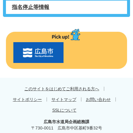
指名停止等情報
〇
〇
市
の
お
す
す
め
このサイトをはじめてご利用される方へ
サイトポリシー
サイトマップ
お問い合わせ
SSLについて
広島市水道局企画総務課
〒730-0011 広島市中区基町9番32号