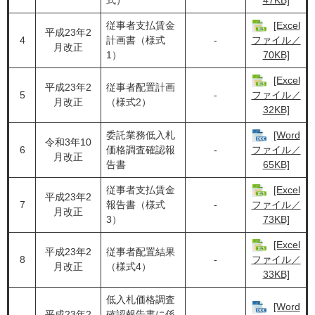
式）
47KB]
従事者支払賃金
[Excel
平成23年2
4
計画書（様式
-
ファイル／
月改正
1）
70KB]
[Excel
平成23年2
従事者配置計画
5
-
ファイル／
月改正
（様式2）
32KB]
委託業務低入札
[Word
令和3年10
6
価格調査確認報
-
ファイル／
月改正
告書
65KB]
従事者支払賃金
[Excel
平成23年2
7
報告書（様式
-
ファイル／
月改正
3）
73KB]
[Excel
平成23年2
従事者配置結果
8
-
ファイル／
月改正
（様式4）
33KB]
低入札価格調査
[Word
平成23年2
確認報告書に係