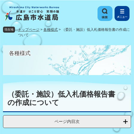
ペ
メ
ー
ニ
ジ
ュ
の
ー
先
を
トップページ
>
各種様式
>
（委託・施設）低入札価格報告書の作成に
現在地
頭
飛
ついて
で
ば
す
し
各種様式
。
て
本
文
へ
本
文
（委託・施設）低入札価格報告書
の作成について
ページ内目次