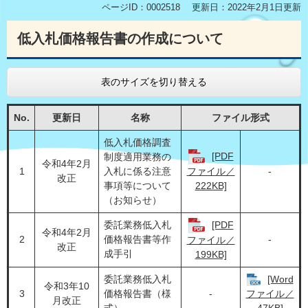
ページID：0002518
更新日：2022年2月1日更新
低入札価格報告書の作成について
表のサイズを切り替える
No.
更新日
名称
ファイル形式
低入札価格調査
[PDF
制度適用業務の
令和4年2月
1
入札に係る注意
-
ファイル／
改正
事項等について
222KB]
（お知らせ）
委託業務低入札
[PDF
令和4年2月
2
価格報告書等作
-
ファイル／
改正
成手引
199KB]
委託業務低入札
[Word
令和3年10
3
価格報告書（様
-
ファイル／
月改正