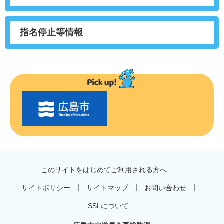
指名停止等情報
〇
〇
市
の
お
す
す
め
このサイトをはじめてご利用される方へ
サイトポリシー
サイトマップ
お問い合わせ
SSLについて