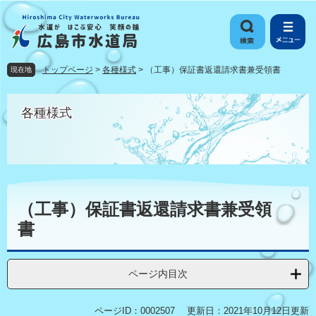
ペ
メ
ー
ニ
ジ
ュ
の
ー
先
を
トップページ
>
各種様式
>
（工事）保証書返還請求書兼受領書
現在地
頭
飛
で
ば
す
し
各種様式
。
て
本
文
へ
本
文
（工事）保証書返還請求書兼受領
書
ページ内目次
ページID：0002507
更新日：2021年10月12日更新