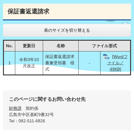
保証書返還請求
表のサイズを切り替える
No.
更新日
名称
ファイル形式
保証書返還請求
[Wordフ
令和3年10
1
書兼受領書 様
-
ァイル／
月改正
式
49KB]
このページに関するお問い合わせ先
財務課
契約係
広島市中区基町9番32号
Tel：082-511-6826