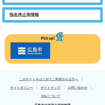
指名停止等情報
〇
〇
市
の
お
す
す
め
このサイトをはじめてご利用される方へ
サイトポリシー
サイトマップ
お問い合わせ
SSLについて