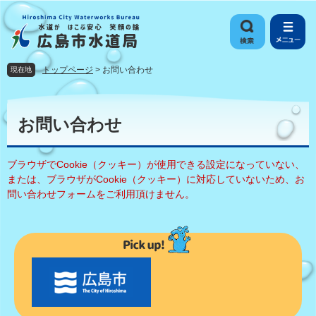
ペ
メ
ー
ニ
ジ
ュ
の
ー
先
を
トップページ
>
お問い合わせ
現在地
頭
飛
で
ば
本
す
し
文
お問い合わせ
。
て
本
文
ブラウザでCookie（クッキー）が使用できる設定になっていない、
へ
または、ブラウザがCookie（クッキー）に対応していないため、お
問い合わせフォームをご利用頂けません。
〇
〇
市
の
お