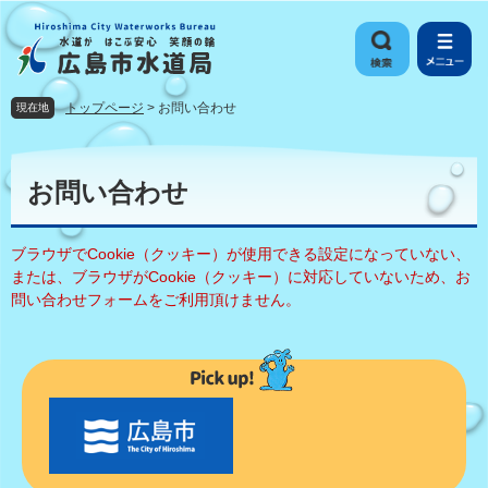
ペ
メ
ー
ニ
ジ
ュ
の
ー
先
を
トップページ
>
お問い合わせ
現在地
頭
飛
で
ば
本
す
し
文
お問い合わせ
。
て
本
文
ブラウザでCookie（クッキー）が使用できる設定になっていない、
へ
または、ブラウザがCookie（クッキー）に対応していないため、お
問い合わせフォームをご利用頂けません。
〇
〇
市
の
お