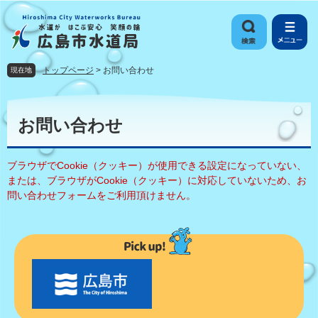
ペ
メ
ー
ニ
ジ
ュ
の
ー
先
を
トップページ
>
お問い合わせ
現在地
頭
飛
で
ば
本
す
し
文
お問い合わせ
。
て
本
文
ブラウザでCookie（クッキー）が使用できる設定になっていない、
へ
または、ブラウザがCookie（クッキー）に対応していないため、お
問い合わせフォームをご利用頂けません。
〇
〇
市
の
お