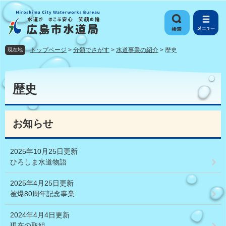
ペ
メ
ー
ニ
ジ
ュ
の
ー
先
を
トップページ
>
分類でさがす
>
水道事業の紹介
>
歴史
現在地
頭
飛
で
ば
本
す
し
文
歴史
。
て
本
文
へ
お知らせ
2025年10月25日更新
ひろしま水道物語
2025年4月25日更新
被爆80周年記念事業
2024年4月4日更新
現在の取組