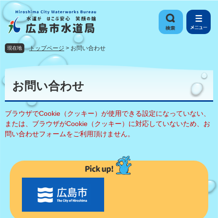
ペ
メ
ー
ニ
ジ
ュ
の
ー
先
を
トップページ
>
お問い合わせ
現在地
頭
飛
で
ば
本
す
し
文
お問い合わせ
。
て
本
文
ブラウザでCookie（クッキー）が使用できる設定になっていない、
へ
または、ブラウザがCookie（クッキー）に対応していないため、お
問い合わせフォームをご利用頂けません。
〇
〇
市
の
お