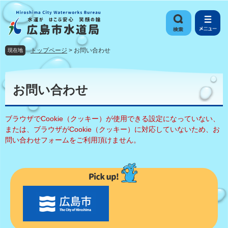
ペ
メ
ー
ニ
ジ
ュ
の
ー
先
を
トップページ
>
お問い合わせ
現在地
頭
飛
で
ば
本
す
し
文
お問い合わせ
。
て
本
文
ブラウザでCookie（クッキー）が使用できる設定になっていない、
へ
または、ブラウザがCookie（クッキー）に対応していないため、お
問い合わせフォームをご利用頂けません。
〇
〇
市
の
お