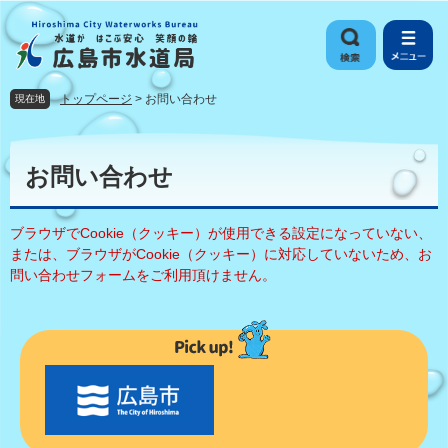
ペ
メ
ー
ニ
ジ
ュ
の
ー
先
を
トップページ
>
お問い合わせ
現在地
頭
飛
で
ば
本
す
し
文
お問い合わせ
。
て
本
文
ブラウザでCookie（クッキー）が使用できる設定になっていない、
へ
または、ブラウザがCookie（クッキー）に対応していないため、お
問い合わせフォームをご利用頂けません。
〇
〇
市
の
お