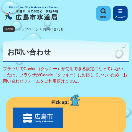
ペ
メ
ー
ニ
ジ
ュ
の
ー
先
を
トップページ
>
お問い合わせ
現在地
頭
飛
で
ば
本
す
し
文
お問い合わせ
。
て
本
文
ブラウザでCookie（クッキー）が使用できる設定になっていない、
へ
または、ブラウザがCookie（クッキー）に対応していないため、お
問い合わせフォームをご利用頂けません。
〇
〇
市
の
お