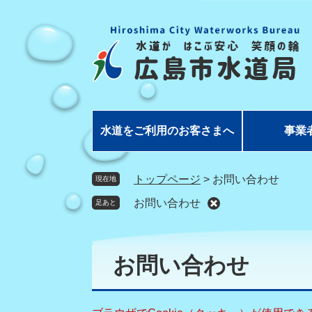
ペ
メ
ー
ニ
ジ
ュ
の
ー
先
を
頭
飛
で
ば
す
し
水道をご利用のお客さまへ
事業
。
て
本
文
トップページ
>
お問い合わせ
現在地
へ
お問い合わせ
足あと
本
文
お問い合わせ