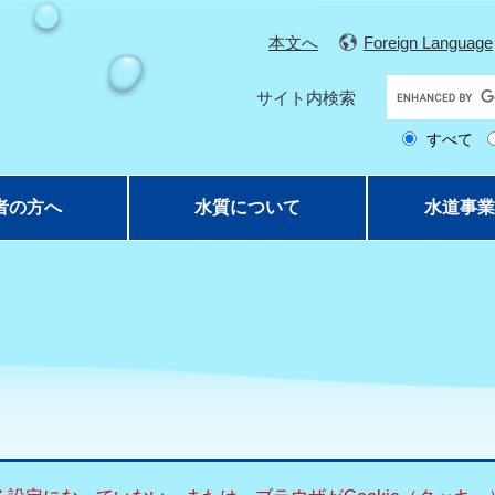
本文へ
Foreign Language
G
サイト内検索
o
すべて
o
g
l
者の方へ
水質について
水道事業
e
カ
ス
タ
ム
検
索