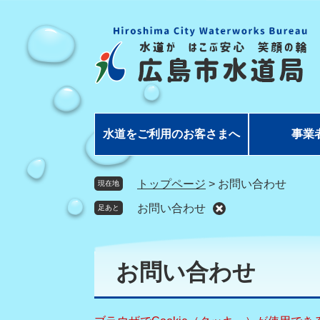
ペ
メ
ー
ニ
ジ
ュ
の
ー
先
を
頭
飛
で
ば
す
し
水道をご利用のお客さまへ
事業
。
て
本
文
トップページ
>
お問い合わせ
現在地
へ
お問い合わせ
足あと
本
文
お問い合わせ