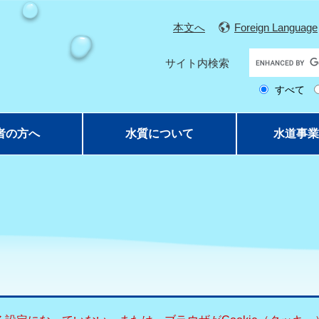
本文へ
Foreign Language
G
サイト内検索
o
すべて
o
g
l
者の方へ
水質について
水道事業
e
カ
ス
タ
ム
検
索