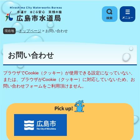
ペ
メ
ー
ニ
ジ
ュ
の
ー
先
を
トップページ
>
お問い合わせ
現在地
頭
飛
で
ば
本
す
し
文
お問い合わせ
。
て
本
文
ブラウザでCookie（クッキー）が使用できる設定になっていない、
へ
または、ブラウザがCookie（クッキー）に対応していないため、お
問い合わせフォームをご利用頂けません。
〇
〇
市
の
お