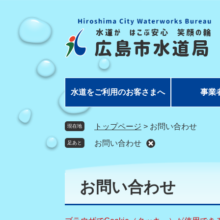
ペ
メ
ー
ニ
ジ
ュ
の
ー
先
を
頭
飛
で
ば
す
し
水道をご利用のお客さまへ
事業
。
て
本
文
トップページ
>
お問い合わせ
現在地
へ
お問い合わせ
足あと
本
文
お問い合わせ