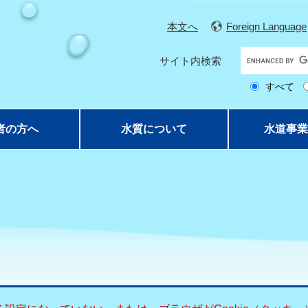
本文へ
Foreign Language
G
サイト内検索
o
すべて
o
g
l
者の方へ
水質について
水道事業
e
カ
ス
タ
ム
検
索