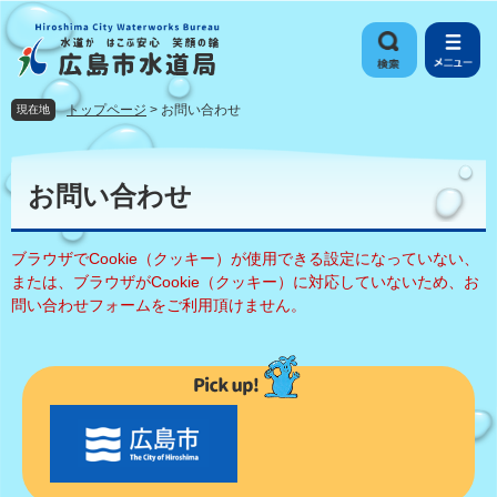
ペ
メ
ー
ニ
ジ
ュ
の
ー
先
を
トップページ
>
お問い合わせ
現在地
頭
飛
で
ば
本
す
し
文
お問い合わせ
。
て
本
文
ブラウザでCookie（クッキー）が使用できる設定になっていない、
へ
または、ブラウザがCookie（クッキー）に対応していないため、お
問い合わせフォームをご利用頂けません。
〇
〇
市
の
お