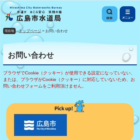
ペ
メ
ー
ニ
ジ
ュ
の
ー
先
を
トップページ
>
お問い合わせ
現在地
頭
飛
で
ば
本
す
し
文
お問い合わせ
。
て
本
文
ブラウザでCookie（クッキー）が使用できる設定になっていない、
へ
または、ブラウザがCookie（クッキー）に対応していないため、お
問い合わせフォームをご利用頂けません。
〇
〇
市
の
お