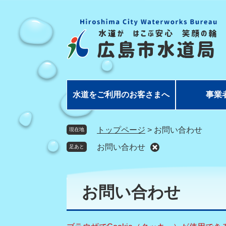
ペ
メ
ー
ニ
ジ
ュ
の
ー
先
を
頭
飛
で
ば
す
し
水道をご利用のお客さまへ
事業
。
て
本
文
トップページ
>
お問い合わせ
現在地
へ
お問い合わせ
足あと
本
文
お問い合わせ