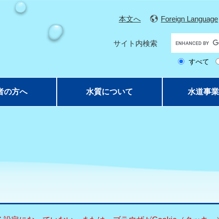
本文へ
Foreign Language
G
サイト内検索
o
すべて
o
g
l
者の方へ
水質について
水道事業
e
カ
ス
タ
ム
検
索