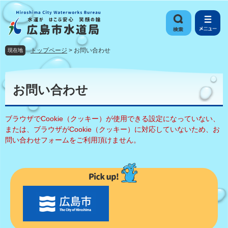
ペ
メ
ー
ニ
ジ
ュ
の
ー
先
を
トップページ
>
お問い合わせ
現在地
頭
飛
で
ば
本
す
し
文
お問い合わせ
。
て
本
文
ブラウザでCookie（クッキー）が使用できる設定になっていない、
へ
または、ブラウザがCookie（クッキー）に対応していないため、お
問い合わせフォームをご利用頂けません。
〇
〇
市
の
お