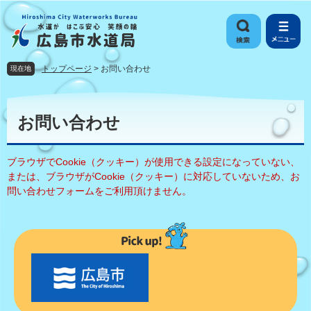
ペ
メ
ー
ニ
ジ
ュ
の
ー
先
を
トップページ
>
お問い合わせ
現在地
頭
飛
で
ば
本
す
し
文
お問い合わせ
。
て
本
文
ブラウザでCookie（クッキー）が使用できる設定になっていない、
へ
または、ブラウザがCookie（クッキー）に対応していないため、お
問い合わせフォームをご利用頂けません。
〇
〇
市
の
お